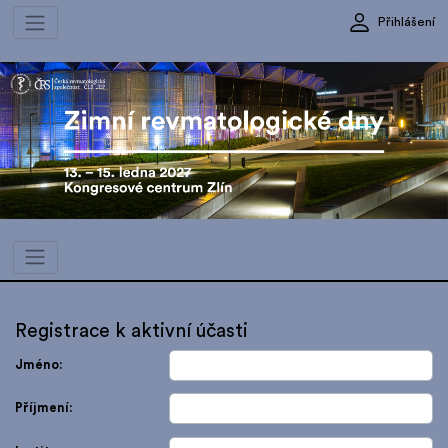
Přihlášení
Registrace k aktivní účasti
Jméno:
Příjmení: